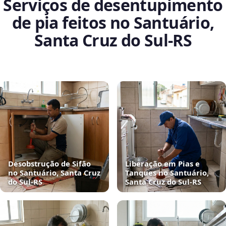
Serviços de desentupimento
de pia feitos no Santuário,
Santa Cruz do Sul‑RS
Desobstrução de Sifão
Liberação em Pias e
no Santuário, Santa Cruz
Tanques no Santuário,
do Sul‑RS
Santa Cruz do Sul‑RS