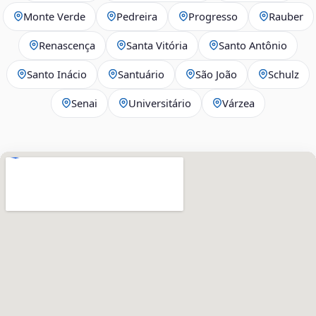
Monte Verde
Pedreira
Progresso
Rauber
Renascença
Santa Vitória
Santo Antônio
Santo Inácio
Santuário
São João
Schulz
Senai
Universitário
Várzea