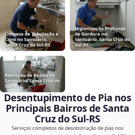
Higienização Profunda
Limpeza de Tubulação e
de Gordura no
Cano no Santuário,
Santuário, Santa Cruz do
Santa Cruz do Sul‑RS
Sul‑RS
Remoção de Restos no
Santuário, Santa Cruz do
Sul‑RS
Desentupimento de Pia nos
Principais Bairros de Santa
Cruz do Sul‑RS
Serviços completos de desobstrução de pias nos