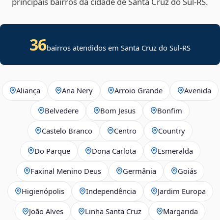
principais bairros da cidade de Santa Cruz do Sul‑RS.
36
bairros atendidos em Santa Cruz do Sul-RS
Aliança
Ana Nery
Arroio Grande
Avenida
Belvedere
Bom Jesus
Bonfim
Castelo Branco
Centro
Country
Do Parque
Dona Carlota
Esmeralda
Faxinal Menino Deus
Germânia
Goiás
Higienópolis
Independência
Jardim Europa
João Alves
Linha Santa Cruz
Margarida