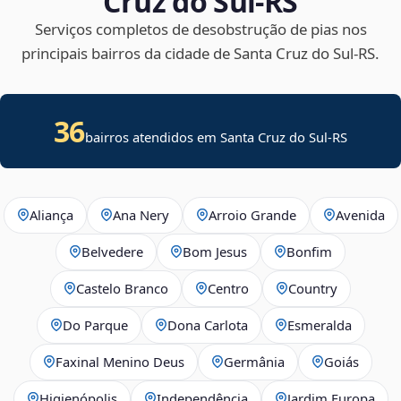
Cruz do Sul‑RS
Serviços completos de desobstrução de pias nos
principais bairros da cidade de Santa Cruz do Sul‑RS.
36
bairros atendidos em Santa Cruz do Sul-RS
Aliança
Ana Nery
Arroio Grande
Avenida
Belvedere
Bom Jesus
Bonfim
Castelo Branco
Centro
Country
Do Parque
Dona Carlota
Esmeralda
Faxinal Menino Deus
Germânia
Goiás
Higienópolis
Independência
Jardim Europa