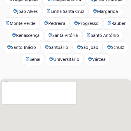
João Alves
Linha Santa Cruz
Margarida
Monte Verde
Pedreira
Progresso
Rauber
Renascença
Santa Vitória
Santo Antônio
Santo Inácio
Santuário
São João
Schulz
Senai
Universitário
Várzea