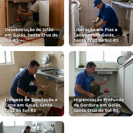
Desobstrução de Sifão
Liberação em Pias e
em Goiás, Santa Cruz do
Tanques em Goiás,
Sul‑RS
Santa Cruz do Sul‑RS
Limpeza de Tubulação e
Higienização Profunda
Cano em Goiás, Santa
de Gordura em Goiás,
Cruz do Sul‑RS
Santa Cruz do Sul‑RS