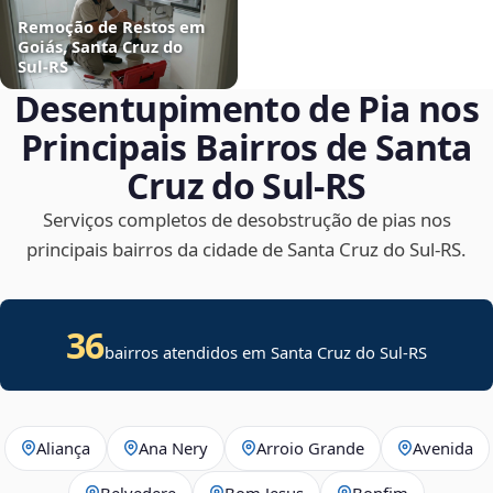
Remoção de Restos em
Goiás, Santa Cruz do
Sul‑RS
Desentupimento de Pia nos
Principais Bairros de Santa
Cruz do Sul‑RS
Serviços completos de desobstrução de pias nos
principais bairros da cidade de Santa Cruz do Sul‑RS.
36
bairros atendidos em Santa Cruz do Sul-RS
Aliança
Ana Nery
Arroio Grande
Avenida
Belvedere
Bom Jesus
Bonfim