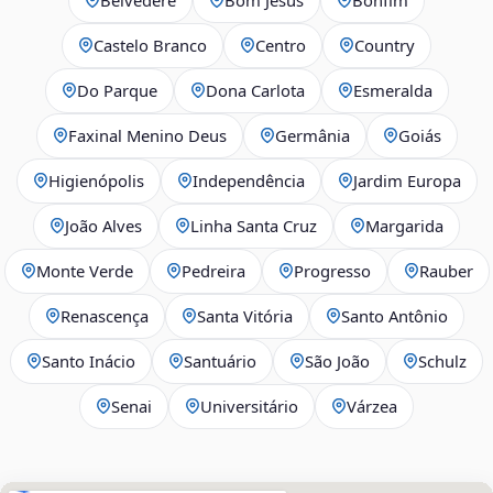
Castelo Branco
Centro
Country
Do Parque
Dona Carlota
Esmeralda
Faxinal Menino Deus
Germânia
Goiás
Higienópolis
Independência
Jardim Europa
João Alves
Linha Santa Cruz
Margarida
Monte Verde
Pedreira
Progresso
Rauber
Renascença
Santa Vitória
Santo Antônio
Santo Inácio
Santuário
São João
Schulz
Senai
Universitário
Várzea