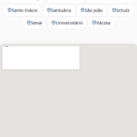
Santo Inácio
Santuário
São João
Schulz
Senai
Universitário
Várzea