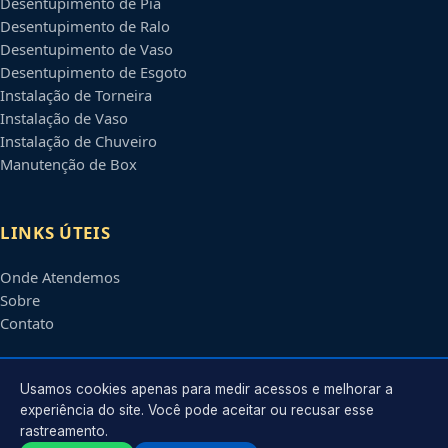
Desentupimento de Pia
Desentupimento de Ralo
Desentupimento de Vaso
Desentupimento de Esgoto
Instalação de Torneira
Instalação de Vaso
Instalação de Chuveiro
Manutenção de Box
LINKS ÚTEIS
Onde Atendemos
Sobre
Contato
CONTATO
Usamos cookies apenas para medir acessos e melhorar a
experiência do site. Você pode aceitar ou recusar esse
rastreamento.
Atendimento em
Santa Cruz do Sul
-
RS
e regiões parceiras