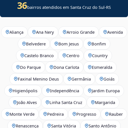
36
bairros atendidos em Santa Cruz do Sul-RS
Aliança
Ana Nery
Arroio Grande
Avenida
Belvedere
Bom Jesus
Bonfim
Castelo Branco
Centro
Country
Do Parque
Dona Carlota
Esmeralda
Faxinal Menino Deus
Germânia
Goiás
Higienópolis
Independência
Jardim Europa
João Alves
Linha Santa Cruz
Margarida
Monte Verde
Pedreira
Progresso
Rauber
Renascença
Santa Vitória
Santo Antônio