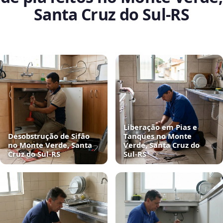
Santa Cruz do Sul‑RS
Liberação em Pias e
Desobstrução de Sifão
Tanques no Monte
no Monte Verde, Santa
Verde, Santa Cruz do
Cruz do Sul‑RS
Sul‑RS