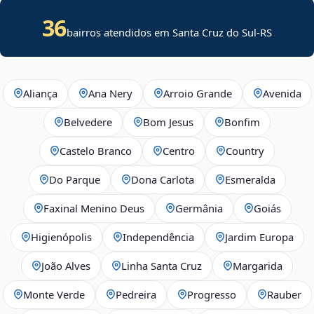
36
bairros atendidos em Santa Cruz do Sul-RS
Aliança
Ana Nery
Arroio Grande
Avenida
Belvedere
Bom Jesus
Bonfim
Castelo Branco
Centro
Country
Do Parque
Dona Carlota
Esmeralda
Faxinal Menino Deus
Germânia
Goiás
Higienópolis
Independência
Jardim Europa
João Alves
Linha Santa Cruz
Margarida
Monte Verde
Pedreira
Progresso
Rauber