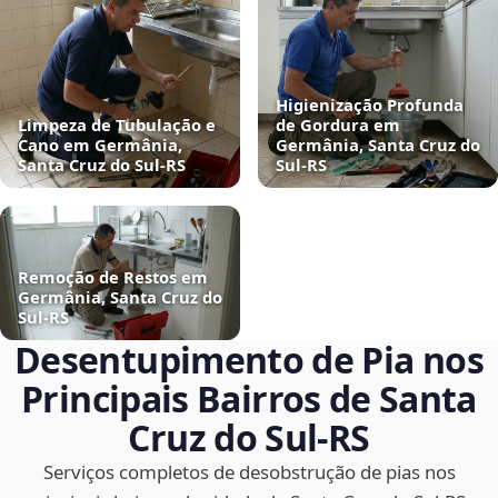
Higienização Profunda
Limpeza de Tubulação e
de Gordura em
Cano em Germânia,
Germânia, Santa Cruz do
Santa Cruz do Sul‑RS
Sul‑RS
Remoção de Restos em
Germânia, Santa Cruz do
Sul‑RS
Desentupimento de Pia nos
Principais Bairros de Santa
Cruz do Sul‑RS
Serviços completos de desobstrução de pias nos