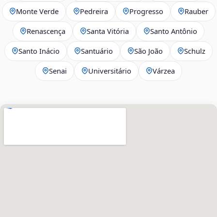
Monte Verde
Pedreira
Progresso
Rauber
Renascença
Santa Vitória
Santo Antônio
Santo Inácio
Santuário
São João
Schulz
Senai
Universitário
Várzea