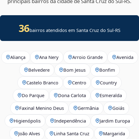
principais bairros da cidade de Santa Cruz do Sul‑RS.
36
bairros atendidos em Santa Cruz do Sul-RS
Aliança
Ana Nery
Arroio Grande
Avenida
Belvedere
Bom Jesus
Bonfim
Castelo Branco
Centro
Country
Do Parque
Dona Carlota
Esmeralda
Faxinal Menino Deus
Germânia
Goiás
Higienópolis
Independência
Jardim Europa
João Alves
Linha Santa Cruz
Margarida