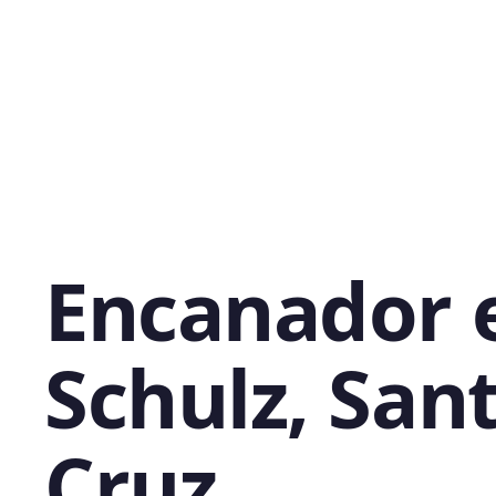
Encanador
Schulz, San
Cruz