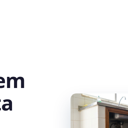
 em
ta