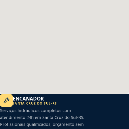
ENCANADOR
SANTA CRUZ DO SUL
-
RS
Serviços hidráulicos completos com
atendimento 24h em
Santa Cruz do Sul
-
RS
.
Profissionais qualificados, orçamento sem