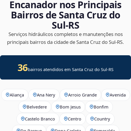
Encanador nos Principais
Bairros de Santa Cruz do
Sul‑RS
Serviços hidráulicos completos e manutenções nos
principais bairros da cidade de Santa Cruz do Sul‑RS.
36
bairros atendidos em Santa Cruz do Sul-RS
Aliança
Ana Nery
Arroio Grande
Avenida
Belvedere
Bom Jesus
Bonfim
Castelo Branco
Centro
Country
Do Parque
Dona Carlota
Esmeralda