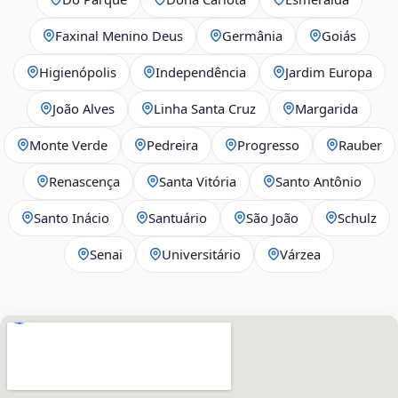
Faxinal Menino Deus
Germânia
Goiás
Higienópolis
Independência
Jardim Europa
João Alves
Linha Santa Cruz
Margarida
Monte Verde
Pedreira
Progresso
Rauber
Renascença
Santa Vitória
Santo Antônio
Santo Inácio
Santuário
São João
Schulz
Senai
Universitário
Várzea