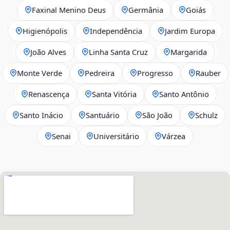
Faxinal Menino Deus
Germânia
Goiás
Higienópolis
Independência
Jardim Europa
João Alves
Linha Santa Cruz
Margarida
Monte Verde
Pedreira
Progresso
Rauber
Renascença
Santa Vitória
Santo Antônio
Santo Inácio
Santuário
São João
Schulz
Senai
Universitário
Várzea