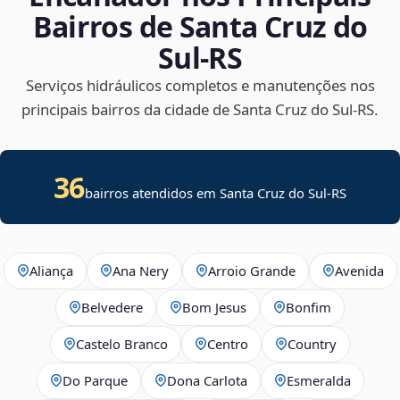
Bairros de Santa Cruz do
Sul‑RS
Serviços hidráulicos completos e manutenções nos
principais bairros da cidade de Santa Cruz do Sul‑RS.
36
bairros atendidos em Santa Cruz do Sul-RS
Aliança
Ana Nery
Arroio Grande
Avenida
Belvedere
Bom Jesus
Bonfim
Castelo Branco
Centro
Country
Do Parque
Dona Carlota
Esmeralda