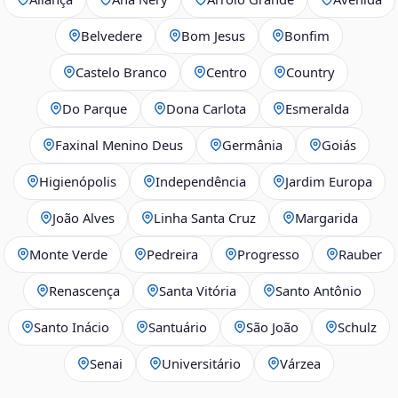
Belvedere
Bom Jesus
Bonfim
Castelo Branco
Centro
Country
Do Parque
Dona Carlota
Esmeralda
Faxinal Menino Deus
Germânia
Goiás
Higienópolis
Independência
Jardim Europa
João Alves
Linha Santa Cruz
Margarida
Monte Verde
Pedreira
Progresso
Rauber
Renascença
Santa Vitória
Santo Antônio
Santo Inácio
Santuário
São João
Schulz
Senai
Universitário
Várzea