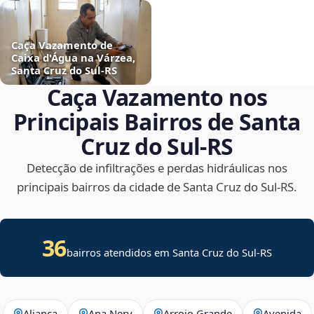
Caça Vazamento de
Caixa d'Água na Várzea,
Santa Cruz do Sul‑RS
Caça Vazamento nos
Principais Bairros de Santa
Cruz do Sul‑RS
Detecção de infiltrações e perdas hidráulicas nos
principais bairros da cidade de Santa Cruz do Sul‑RS.
36
bairros atendidos em Santa Cruz do Sul-RS
Aliança
Ana Nery
Arroio Grande
Avenida