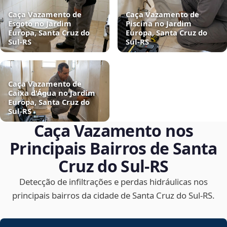
Caça Vazamento de
Caça Vazamento de
Esgoto no Jardim
Piscina no Jardim
Europa, Santa Cruz do
Europa, Santa Cruz do
Sul‑RS
Sul‑RS
Caça Vazamento de
Caixa d'Água no Jardim
Europa, Santa Cruz do
Sul‑RS
Caça Vazamento nos
Principais Bairros de Santa
Cruz do Sul‑RS
Detecção de infiltrações e perdas hidráulicas nos
principais bairros da cidade de Santa Cruz do Sul‑RS.