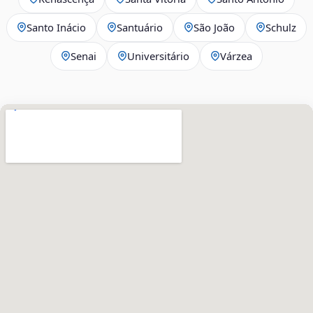
Santo Inácio
Santuário
São João
Schulz
Senai
Universitário
Várzea