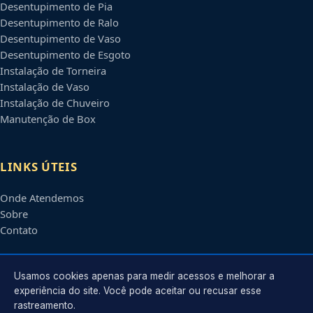
Desentupimento de Pia
Desentupimento de Ralo
Desentupimento de Vaso
Desentupimento de Esgoto
Instalação de Torneira
Instalação de Vaso
Instalação de Chuveiro
Manutenção de Box
LINKS ÚTEIS
Onde Atendemos
Sobre
Contato
CONTATO
Usamos cookies apenas para medir acessos e melhorar a
experiência do site. Você pode aceitar ou recusar esse
rastreamento.
Atendimento em
Santa Cruz do Sul
-
RS
e regiões parceiras