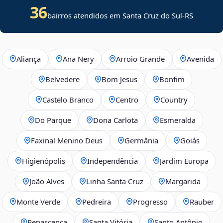
36
bairros atendidos em Santa Cruz do Sul-RS
Aliança
Ana Nery
Arroio Grande
Avenida
Belvedere
Bom Jesus
Bonfim
Castelo Branco
Centro
Country
Do Parque
Dona Carlota
Esmeralda
Faxinal Menino Deus
Germânia
Goiás
Higienópolis
Independência
Jardim Europa
João Alves
Linha Santa Cruz
Margarida
Monte Verde
Pedreira
Progresso
Rauber
Renascença
Santa Vitória
Santo Antônio