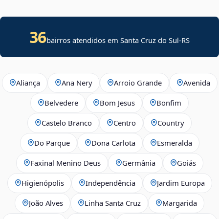
36
bairros atendidos em Santa Cruz do Sul-RS
Aliança
Ana Nery
Arroio Grande
Avenida
Belvedere
Bom Jesus
Bonfim
Castelo Branco
Centro
Country
Do Parque
Dona Carlota
Esmeralda
Faxinal Menino Deus
Germânia
Goiás
Higienópolis
Independência
Jardim Europa
João Alves
Linha Santa Cruz
Margarida