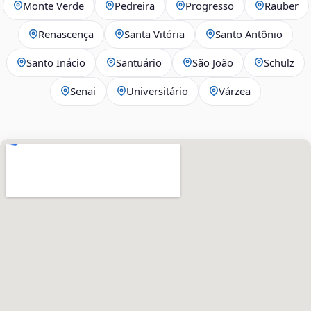
Monte Verde
Pedreira
Progresso
Rauber
Renascença
Santa Vitória
Santo Antônio
Santo Inácio
Santuário
São João
Schulz
Senai
Universitário
Várzea