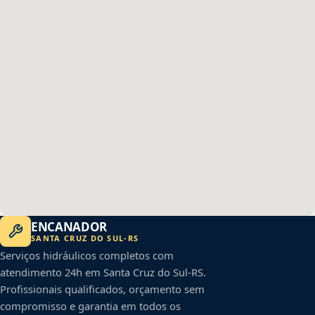
ENCANADOR
SANTA CRUZ DO SUL
-
RS
Serviços hidráulicos completos com
atendimento 24h em
Santa Cruz do Sul
-
RS
.
Profissionais qualificados, orçamento sem
compromisso e garantia em todos os