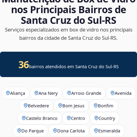
nos Principais Bairros de
Santa Cruz do Sul‑RS
Serviços especializados em box de vidro nos principais
bairros da cidade de Santa Cruz do Sul‑RS.
36
bairros atendidos em Santa Cruz do Sul-RS
Aliança
Ana Nery
Arroio Grande
Avenida
Belvedere
Bom Jesus
Bonfim
Castelo Branco
Centro
Country
Do Parque
Dona Carlota
Esmeralda