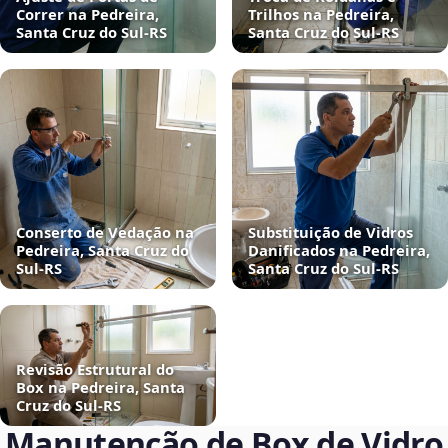
Correr na Pedreira,
Trilhos na Pedreira,
Santa Cruz do Sul‑RS
Santa Cruz do Sul‑RS
Conserto de Vedação na
Substituição de Vidros
Pedreira, Santa Cruz do
Danificados na Pedreira,
Sul‑RS
Santa Cruz do Sul‑RS
Revisão Estrutural do
Box na Pedreira, Santa
Cruz do Sul‑RS
Manutenção de Box de Vidro