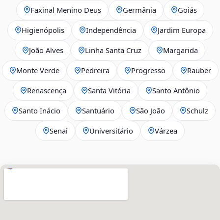
Faxinal Menino Deus
Germânia
Goiás
Higienópolis
Independência
Jardim Europa
João Alves
Linha Santa Cruz
Margarida
Monte Verde
Pedreira
Progresso
Rauber
Renascença
Santa Vitória
Santo Antônio
Santo Inácio
Santuário
São João
Schulz
Senai
Universitário
Várzea