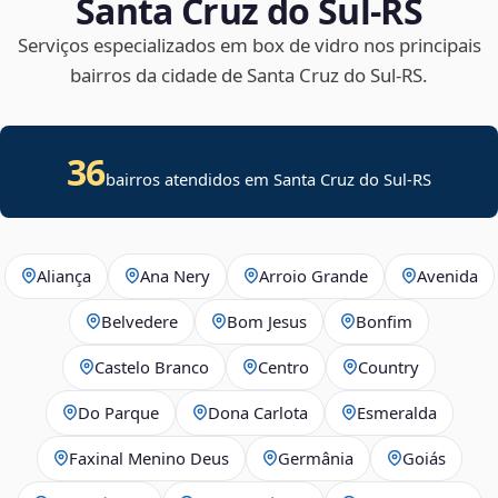
Santa Cruz do Sul‑RS
Serviços especializados em box de vidro nos principais
bairros da cidade de Santa Cruz do Sul‑RS.
36
bairros atendidos em Santa Cruz do Sul-RS
Aliança
Ana Nery
Arroio Grande
Avenida
Belvedere
Bom Jesus
Bonfim
Castelo Branco
Centro
Country
Do Parque
Dona Carlota
Esmeralda
Faxinal Menino Deus
Germânia
Goiás