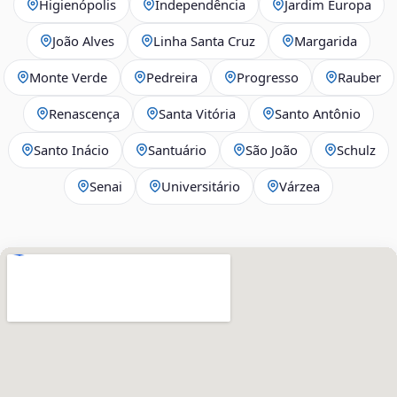
Higienópolis
Independência
Jardim Europa
João Alves
Linha Santa Cruz
Margarida
Monte Verde
Pedreira
Progresso
Rauber
Renascença
Santa Vitória
Santo Antônio
Santo Inácio
Santuário
São João
Schulz
Senai
Universitário
Várzea