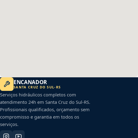
ENCANADOR
SANTA CRUZ DO SUL
-
RS
Serviços hidráulicos completos com
atendimento 24h em
Santa Cruz do Sul
-
RS
.
Profissionais qualificados, orçamento sem
compromisso e garantia em todos os
serviços.