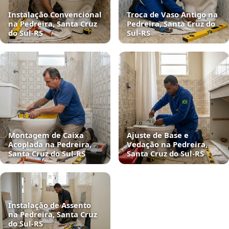
Instalação Convencional
Troca de Vaso Antigo na
na Pedreira, Santa Cruz
Pedreira, Santa Cruz do
do Sul‑RS
Sul‑RS
Montagem de Caixa
Ajuste de Base e
Acoplada na Pedreira,
Vedação na Pedreira,
Santa Cruz do Sul‑RS
Santa Cruz do Sul‑RS
Instalação de Assento
na Pedreira, Santa Cruz
do Sul‑RS