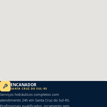
ENCANADOR
SANTA CRUZ DO SUL
-
RS
Serviços hidráulicos completos com
atendimento 24h em
Santa Cruz do Sul
-
RS
.
Profissionais qualificados, orçamento sem