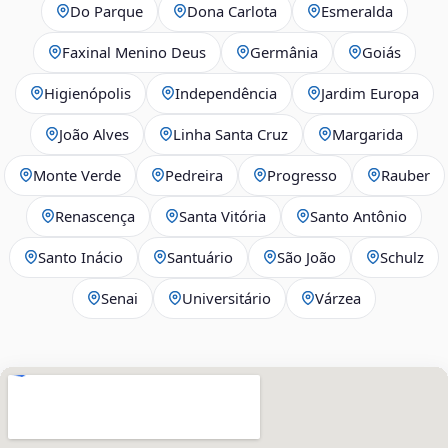
Do Parque
Dona Carlota
Esmeralda
Faxinal Menino Deus
Germânia
Goiás
Higienópolis
Independência
Jardim Europa
João Alves
Linha Santa Cruz
Margarida
Monte Verde
Pedreira
Progresso
Rauber
Renascença
Santa Vitória
Santo Antônio
Santo Inácio
Santuário
São João
Schulz
Senai
Universitário
Várzea