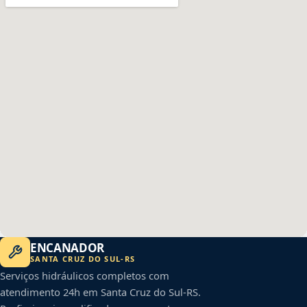
ENCANADOR
SANTA CRUZ DO SUL
-
RS
Serviços hidráulicos completos com
atendimento 24h em
Santa Cruz do Sul
-
RS
.