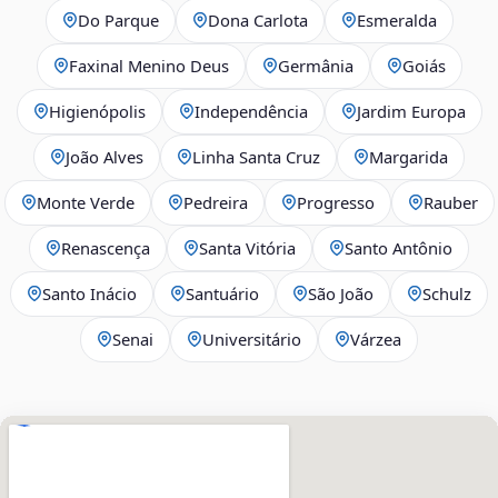
Do Parque
Dona Carlota
Esmeralda
Faxinal Menino Deus
Germânia
Goiás
Higienópolis
Independência
Jardim Europa
João Alves
Linha Santa Cruz
Margarida
Monte Verde
Pedreira
Progresso
Rauber
Renascença
Santa Vitória
Santo Antônio
Santo Inácio
Santuário
São João
Schulz
Senai
Universitário
Várzea