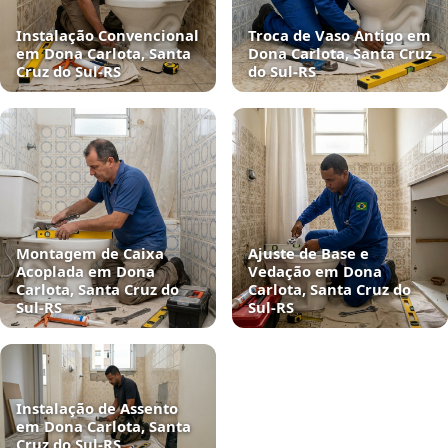
Instalação Convencional
Troca de Vaso Antigo em
em Dona Carlota, Santa
Dona Carlota, Santa Cruz
Cruz do Sul‑RS
do Sul‑RS
Montagem de Caixa
Ajuste de Base e
Acoplada em Dona
Vedação em Dona
Carlota, Santa Cruz do
Carlota, Santa Cruz do
Sul‑RS
Sul‑RS
Instalação de Assento
em Dona Carlota, Santa
Cruz do Sul‑RS