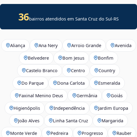
36
bairros atendidos em Santa Cruz do Sul-RS
Aliança
Ana Nery
Arroio Grande
Avenida
Belvedere
Bom Jesus
Bonfim
Castelo Branco
Centro
Country
Do Parque
Dona Carlota
Esmeralda
Faxinal Menino Deus
Germânia
Goiás
Higienópolis
Independência
Jardim Europa
João Alves
Linha Santa Cruz
Margarida
Monte Verde
Pedreira
Progresso
Rauber