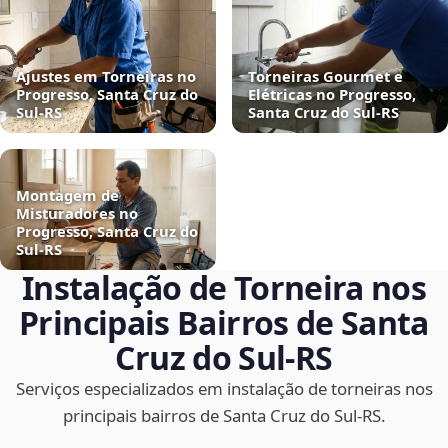
Ajustes em Torneiras no
Torneiras Gourmet e
Progresso, Santa Cruz do
Elétricas no Progresso,
Sul‑RS
Santa Cruz do Sul‑RS
Montagem de
Misturadores no
Progresso, Santa Cruz do
Sul‑RS
Instalação de Torneira nos
Principais Bairros de Santa
Cruz do Sul‑RS
Serviços especializados em instalação de torneiras nos
principais bairros de Santa Cruz do Sul‑RS.