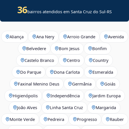
36
bairros atendidos em Santa Cruz do Sul-RS
Aliança
Ana Nery
Arroio Grande
Avenida
Belvedere
Bom Jesus
Bonfim
Castelo Branco
Centro
Country
Do Parque
Dona Carlota
Esmeralda
Faxinal Menino Deus
Germânia
Goiás
Higienópolis
Independência
Jardim Europa
João Alves
Linha Santa Cruz
Margarida
Monte Verde
Pedreira
Progresso
Rauber