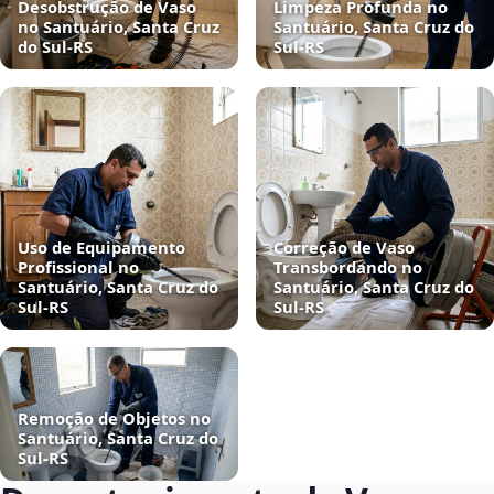
Desobstrução de Vaso
Limpeza Profunda no
no Santuário, Santa Cruz
Santuário, Santa Cruz do
do Sul‑RS
Sul‑RS
Uso de Equipamento
Correção de Vaso
Profissional no
Transbordando no
Santuário, Santa Cruz do
Santuário, Santa Cruz do
Sul‑RS
Sul‑RS
Remoção de Objetos no
Santuário, Santa Cruz do
Sul‑RS