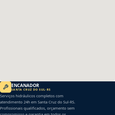
ENCANADOR
SANTA CRUZ DO SUL
-
RS
Serviços hidráulicos completos com
atendimento 24h em
Santa Cruz do Sul
-
RS
.
Profissionais qualificados, orçamento sem
compromisso e garantia em todos os