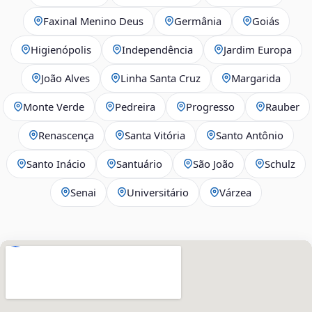
Faxinal Menino Deus
Germânia
Goiás
Higienópolis
Independência
Jardim Europa
João Alves
Linha Santa Cruz
Margarida
Monte Verde
Pedreira
Progresso
Rauber
Renascença
Santa Vitória
Santo Antônio
Santo Inácio
Santuário
São João
Schulz
Senai
Universitário
Várzea