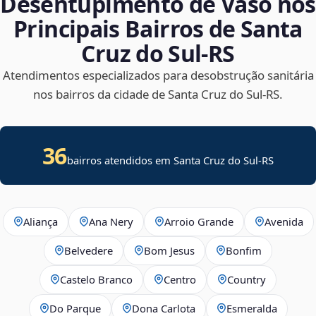
Desentupimento de Vaso nos
Principais Bairros de Santa
Cruz do Sul‑RS
Atendimentos especializados para desobstrução sanitária
nos bairros da cidade de Santa Cruz do Sul‑RS.
36
bairros atendidos em Santa Cruz do Sul-RS
Aliança
Ana Nery
Arroio Grande
Avenida
Belvedere
Bom Jesus
Bonfim
Castelo Branco
Centro
Country
Do Parque
Dona Carlota
Esmeralda