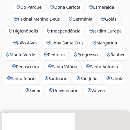
Do Parque
Dona Carlota
Esmeralda
Faxinal Menino Deus
Germânia
Goiás
Higienópolis
Independência
Jardim Europa
João Alves
Linha Santa Cruz
Margarida
Monte Verde
Pedreira
Progresso
Rauber
Renascença
Santa Vitória
Santo Antônio
Santo Inácio
Santuário
São João
Schulz
Senai
Universitário
Várzea