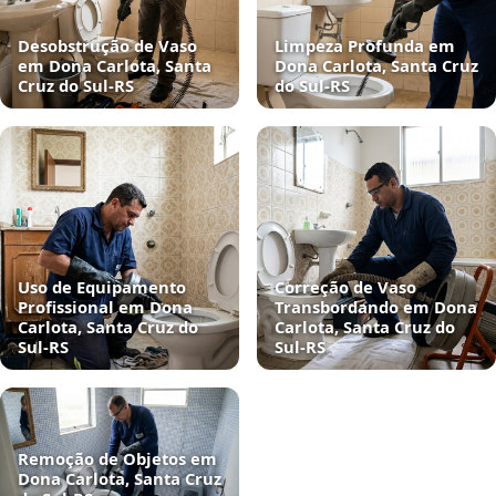
Desobstrução de Vaso
Limpeza Profunda em
em Dona Carlota, Santa
Dona Carlota, Santa Cruz
Cruz do Sul‑RS
do Sul‑RS
Uso de Equipamento
Correção de Vaso
Profissional em Dona
Transbordando em Dona
Carlota, Santa Cruz do
Carlota, Santa Cruz do
Sul‑RS
Sul‑RS
Remoção de Objetos em
Dona Carlota, Santa Cruz