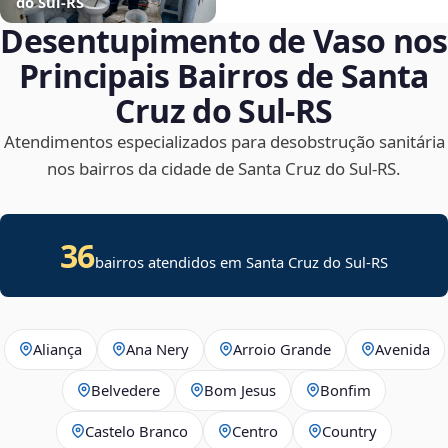
do Sul‑RS
Desentupimento de Vaso nos
Principais Bairros de Santa
Cruz do Sul‑RS
Atendimentos especializados para desobstrução sanitária
nos bairros da cidade de Santa Cruz do Sul‑RS.
36
bairros atendidos em Santa Cruz do Sul-RS
Aliança
Ana Nery
Arroio Grande
Avenida
Belvedere
Bom Jesus
Bonfim
Castelo Branco
Centro
Country