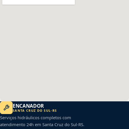
ENCANADOR
SANTA CRUZ DO SUL
-
RS
Serviços hidráulicos completos com
atendimento 24h em
Santa Cruz do Sul
-
RS
.