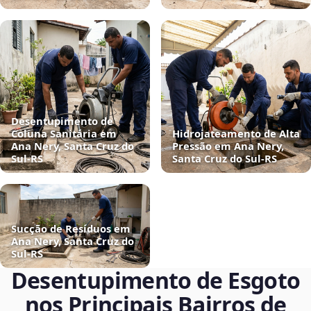
Desentupimento de
Coluna Sanitária em
Hidrojateamento de Alta
Ana Nery, Santa Cruz do
Pressão em Ana Nery,
Sul‑RS
Santa Cruz do Sul‑RS
Sucção de Resíduos em
Ana Nery, Santa Cruz do
Sul‑RS
Desentupimento de Esgoto
nos Principais Bairros de