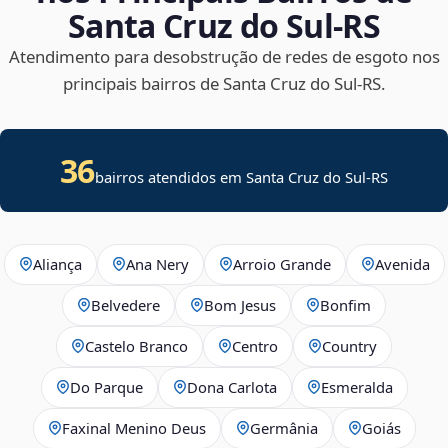
Santa Cruz do Sul‑RS
Atendimento para desobstrução de redes de esgoto nos
principais bairros de Santa Cruz do Sul‑RS.
36
bairros atendidos em Santa Cruz do Sul-RS
Aliança
Ana Nery
Arroio Grande
Avenida
Belvedere
Bom Jesus
Bonfim
Castelo Branco
Centro
Country
Do Parque
Dona Carlota
Esmeralda
Faxinal Menino Deus
Germânia
Goiás