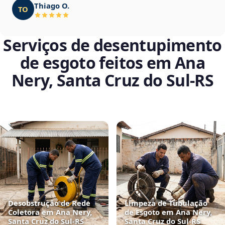
Thiago O.
TO
Serviços de desentupimento
de esgoto feitos em Ana
Nery, Santa Cruz do Sul‑RS
Desobstrução de Rede
Limpeza de Tubulação
Coletora em Ana Nery,
de Esgoto em Ana Nery,
Santa Cruz do Sul‑RS
Santa Cruz do Sul‑RS