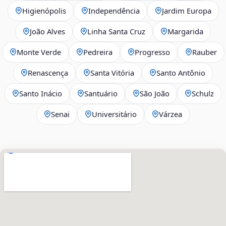
Higienópolis
Independência
Jardim Europa
João Alves
Linha Santa Cruz
Margarida
Monte Verde
Pedreira
Progresso
Rauber
Renascença
Santa Vitória
Santo Antônio
Santo Inácio
Santuário
São João
Schulz
Senai
Universitário
Várzea