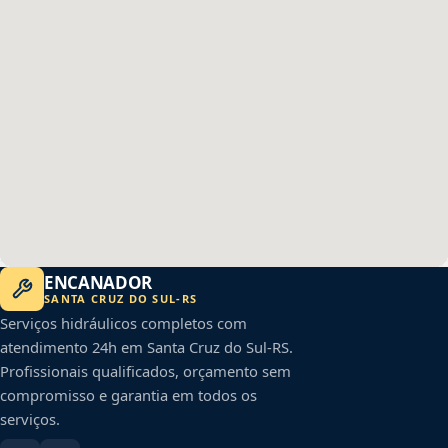
ENCANADOR
SANTA CRUZ DO SUL
-
RS
Serviços hidráulicos completos com
atendimento 24h em
Santa Cruz do Sul
-
RS
.
Profissionais qualificados, orçamento sem
compromisso e garantia em todos os
serviços.