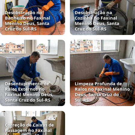
Desobstrução no
Desobstrução na
Banheiro no Faxinal
Cozinha no Faxinal
Menino Deus, Santa
Menino Deus, Santa
Cruz do Sul‑RS
Cruz do Sul‑RS
Desentupimento de
Limpeza Profunda de
Ralos Externos no
Ralos no Faxinal Menino
Faxinal Menino Deus,
Deus, Santa Cruz do
Santa Cruz do Sul‑RS
Sul‑RS
Correção de Caixas de
Passagem no Faxinal