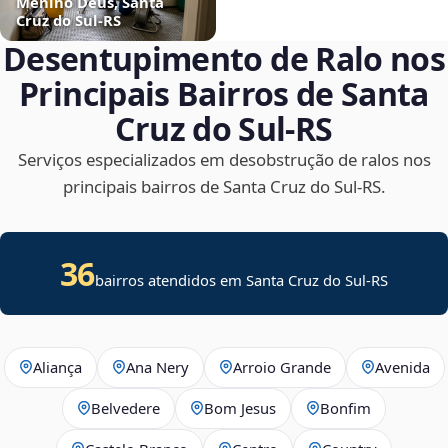
Menino Deus, Santa
Cruz do Sul‑RS
Desentupimento de Ralo nos
Principais Bairros de Santa
Cruz do Sul‑RS
Serviços especializados em desobstrução de ralos nos
principais bairros de Santa Cruz do Sul‑RS.
36
bairros atendidos em Santa Cruz do Sul-RS
Aliança
Ana Nery
Arroio Grande
Avenida
Belvedere
Bom Jesus
Bonfim